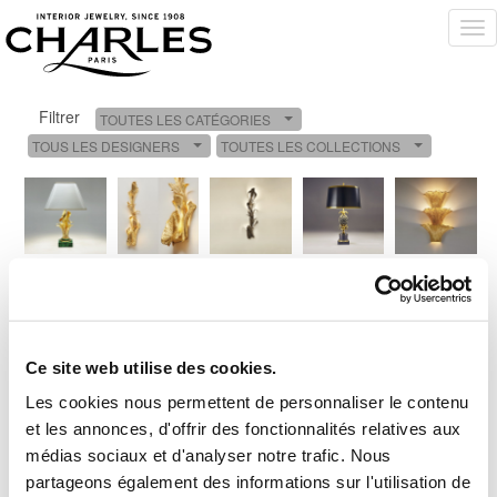
Tog
nav
Filtrer
TOUTES LES CATÉGORIES
Toggle Dropdown
TOUS LES DESIGNERS
TOUTES LES COLLECTIONS
Toggle Dropdown
Toggle Dro
Ce site web utilise des cookies.
Les cookies nous permettent de personnaliser le contenu
et les annonces, d'offrir des fonctionnalités relatives aux
médias sociaux et d'analyser notre trafic. Nous
partageons également des informations sur l'utilisation de