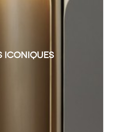
S ICONIQUES
TUALITÉS