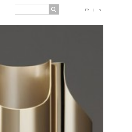
FR
EN